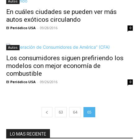
Autos
En cuáles ciudades se pueden ver más
autos exóticos circulando
El Periódico USA
-
09/28/2016
0
Autos
Los consumidores siguen prefiriendo los
modelos con mejor economía de
combustible
El Periódico USA
-
09/26/2016
0
63
64
65
LO MAS RECIENTE