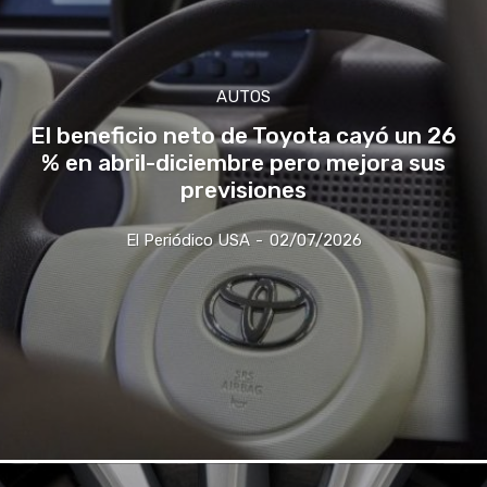
AUTOS
El beneficio neto de Toyota cayó un 26
% en abril-diciembre pero mejora sus
previsiones
El Periódico USA
-
02/07/2026