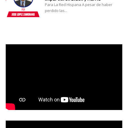
Para La Red Hispana A pesar de haber
perdido las...