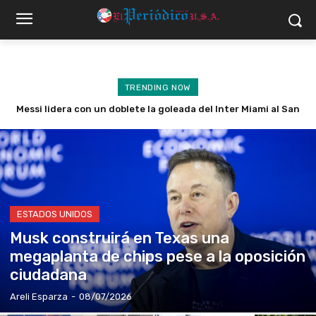
TRENDING NOW
Aguacateros mexicanos urgen a EE.UU. reactivar las
exportaciones tras alerta de seguridad
ESTADOS UNIDOS
Musk construirá en Texas una
megaplanta de chips pese a la oposición
ciudadana
Areli Esparza
-
08/07/2026