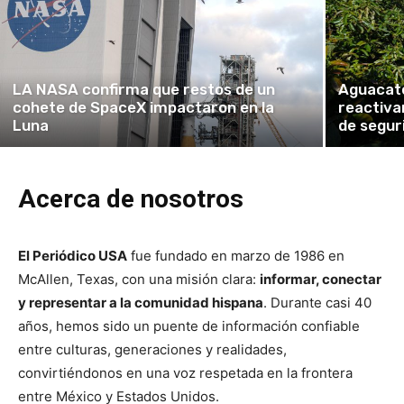
LA NASA confirma que restos de un
Aguacate
cohete de SpaceX impactaron en la
reactiva
Luna
de segur
Acerca de nosotros
El Periódico USA
fue fundado en marzo de 1986 en
McAllen, Texas, con una misión clara:
informar, conectar
y representar a la comunidad hispana
. Durante casi 40
años, hemos sido un puente de información confiable
entre culturas, generaciones y realidades,
convirtiéndonos en una voz respetada en la frontera
entre México y Estados Unidos.