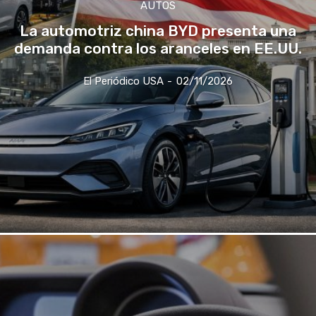
AUTOS
La automotriz china BYD presenta una
demanda contra los aranceles en EE.UU.
El Periódico USA
-
02/11/2026