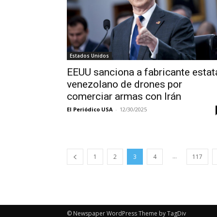
Estados Unidos
EEUU sanciona a fabricante estat
venezolano de drones por
comerciar armas con Irán
El Periódico USA
-
12/30/2025
...
1
2
3
4
117
© Newspaper WordPress Theme by TagDiv