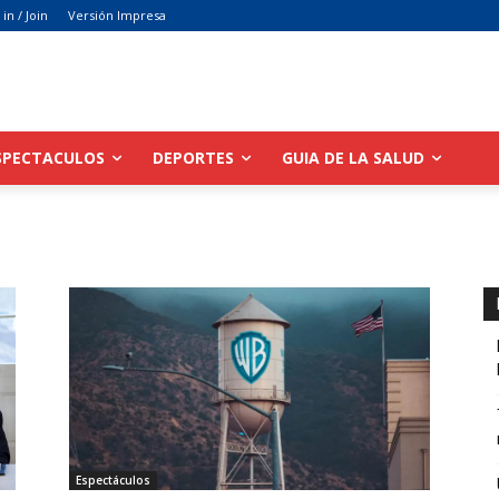
 in / Join
Versión Impresa
SPECTACULOS
DEPORTES
GUIA DE LA SALUD
Espectáculos