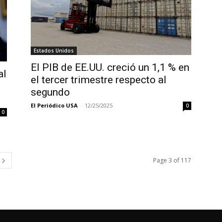
Estados Unidos
El PIB de EE.UU. creció un 1,1 % en
al
el tercer trimestre respecto al
segundo
El Periódico USA
-
12/25/2025
0
0
Page 3 of 117