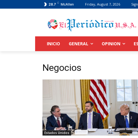
C
Friday, August 7, 2026
Sign
28.7
McAllen
INICIO
GENERAL
OPINION
E
Negocios
Estados Unidos