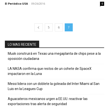
El Periódico USA
-
09/26/2016
0
5
6
7
LO MAS RECIENTE
Musk construirá en Texas una megaplanta de chips pese a la
oposición ciudadana
LA NASA confirma que restos de un cohete de SpaceX
impactaron en la Luna
Messi lidera con un doblete la goleada del Inter Miami al San
Luis en la Leagues Cup
Aguacateros mexicanos urgen a EE.UU. reactivar las
exportaciones tras alerta de seguridad