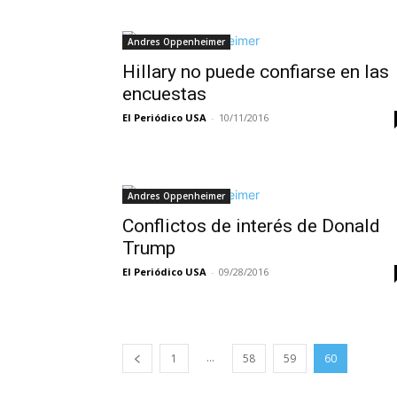
Andres Oppenheimer
Hillary no puede confiarse en las
encuestas
El Periódico USA
-
10/11/2016
Andres Oppenheimer
Conflictos de interés de Donald
Trump
El Periódico USA
-
09/28/2016
...
1
58
59
60