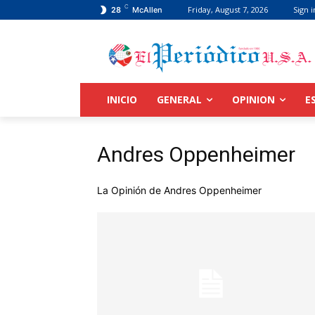
C
Friday, August 7, 2026
Sign i
28
McAllen
INICIO
GENERAL
OPINION
E
Andres Oppenheimer
La Opinión de Andres Oppenheimer