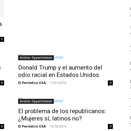
a
0
Andres Oppenheimer
s
Donald Trump y el aumento del
odio racial en Estados Unidos
El Periódico USA
-
11/01/2016
0
0
Andres Oppenheimer
El problema de los republicanos:
¿Mujeres sí, latinos no?
El Periódico USA
-
10/18/2016
0
0