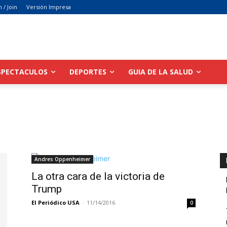
n / Join
Versión Impresa
SPECTACULOS
DEPORTES
GUIA DE LA SALUD
Andres Oppenheimer
La otra cara de la victoria de
Trump
El Periódico USA
-
11/14/2016
0