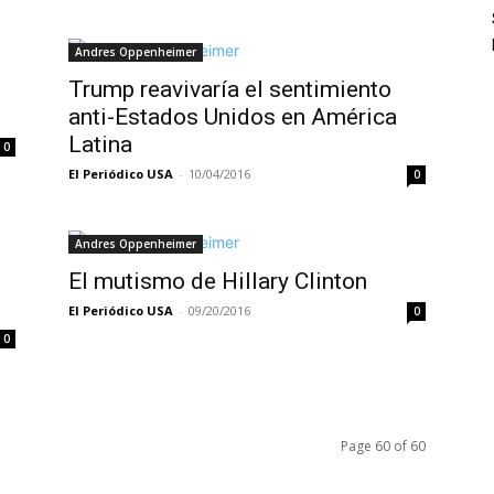
Andres Oppenheimer
Trump reavivaría el sentimiento
anti-Estados Unidos en América
Latina
0
El Periódico USA
-
10/04/2016
0
Andres Oppenheimer
El mutismo de Hillary Clinton
El Periódico USA
-
09/20/2016
0
0
Page 60 of 60