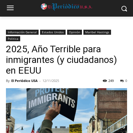
Información General
Estados Unidos
Opinión
Maribel Hastings
Politica
2025, Año Terrible para
inmigrantes (y ciudadanos)
en EEUU
By
El Periódico USA
-
12/11/2025
249
0