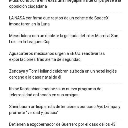
Musk construirá en Texas una megaplanta de chips pese a la
oposición ciudadana
LA NASA confirma que restos de un cohete de SpaceX
impactaron en la Luna
Messi lidera con un doblete la goleada del Inter Miami al San
Luis en la Leagues Cup
Aguacateros mexicanos urgen a EE.UU. reactivar las
exportaciones tras alerta de seguridad
Zendaya y Tom Holland celebran su boda en un hotel inglés
cercano a la casa natal de él
Khloé Kardashian encabeza un nuevo programa de
telerrealidad enfocado en sus amigas
Sheinbaum anticipa más detenciones por caso Ayotzinapa y
promete “verdad y justicia”
Detienen a exgobernador de Guerrero por el caso de los 43