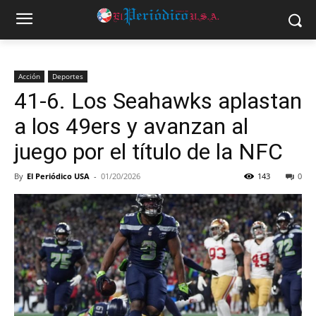
Acción
Deportes
41-6. Los Seahawks aplastan
a los 49ers y avanzan al
juego por el título de la NFC
By
El Periódico USA
-
01/20/2026
143
0