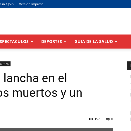
n in / Join
Versión Impresa
SPECTACULOS
DEPORTES
GUIA DE LA SALUD
olitica
 lancha en el
dos muertos y un
157
0