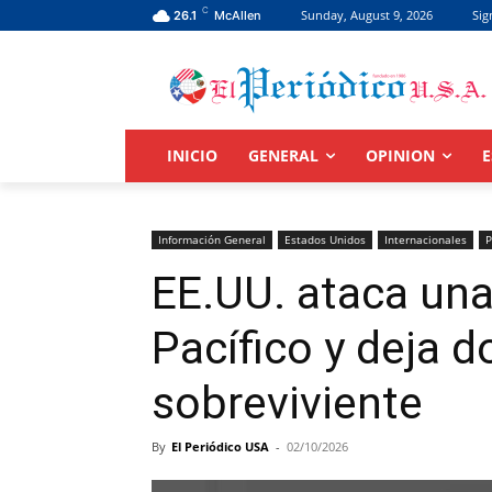
C
Sunday, August 9, 2026
Sig
26.1
McAllen
INICIO
GENERAL
OPINION
E
Información General
Estados Unidos
Internacionales
P
EE.UU. ataca una
Pacífico y deja 
sobreviviente
By
El Periódico USA
-
02/10/2026