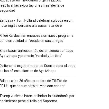
Aguacateros mexicanos urgen a EE.UU.
reactivar las exportaciones tras alerta de
seguridad
Zendaya y Tom Holland celebran su boda en un
hotel inglés cercano a la casa natal de él
Khloé Kardashian encabeza un nuevo programa
de telerrealidad enfocado en sus amigas
Sheinbaum anticipa más detenciones por caso
Ayotzinapa y promete “verdad y justicia”
Detienen a exgobernador de Guerrero por el caso
de los 43 estudiantes de Ayotzinapa
Fallece a los 26 años creadora de TikTok de
EE.UU. que documentó su vida con cáncer
Trump vuelve a intentar limitar la ciudadanía por
nacimiento pese al fallo del Supremo