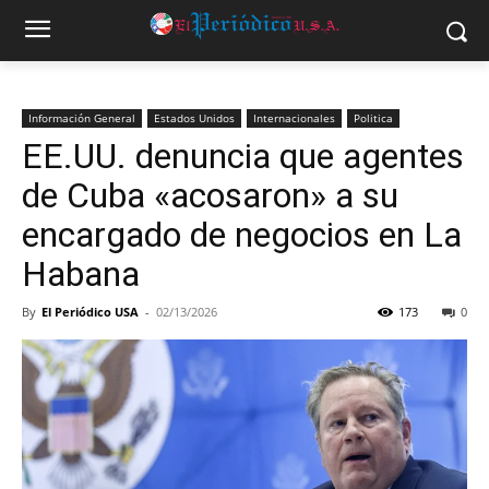
Información General
Estados Unidos
Internacionales
Politica
EE.UU. denuncia que agentes
de Cuba «acosaron» a su
encargado de negocios en La
Habana
By
El Periódico USA
-
02/13/2026
173
0