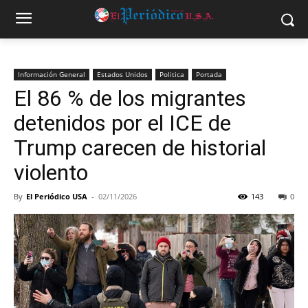
Información General
Estados Unidos
Politica
Portada
El 86 % de los migrantes
detenidos por el ICE de
Trump carecen de historial
violento
By
El Periódico USA
-
02/11/2026
143
0