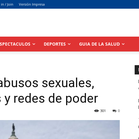
 in / Join
Versión Impresa
SPECTACULOS
DEPORTES
GUIA DE LA SALUD
 abusos sexuales,
 y redes de poder
301
0