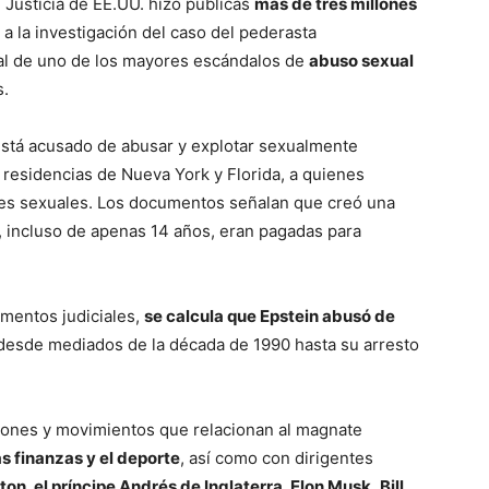
Justicia de EE.UU. hizo públicas
más de tres millones
a la investigación del caso del pederasta
tral de uno de los mayores escándalos de
abuso sexual
s.
está acusado de abusar y explotar sexualmente
residencias de Nueva York y Florida, a quienes
ones sexuales. Los documentos señalan que creó una
, incluso de apenas 14 años, eran pagadas para
mentos judiciales,
se calcula que Epstein abusó de
 desde mediados de la década de 1990 hasta su arresto
iones y movimientos que relacionan al magnate
s finanzas y el deporte
, así como con dirigentes
nton, el príncipe Andrés de Inglaterra, Elon Musk
,
Bill