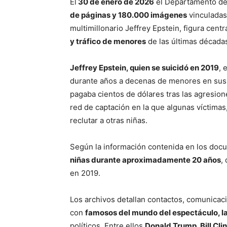
El
30 de enero de 2026
el Departamento de 
de páginas y 180.000 imágenes
vinculadas 
multimillonario Jeffrey Epstein, figura cen
y tráfico de menores
de las últimas década
Jeffrey Epstein, quien se suicidó en 2019
, 
durante años a decenas de menores en sus 
pagaba cientos de dólares tras las agresi
red de captación en la que algunas víctimas
reclutar a otras niñas.
Según la información contenida en los docu
niñas durante aproximadamente 20 años
,
en 2019.
Los archivos detallan contactos, comunicac
con
famosos del mundo del espectáculo, la
políticos. Entre ellos
Donald Trump, Bill Cli