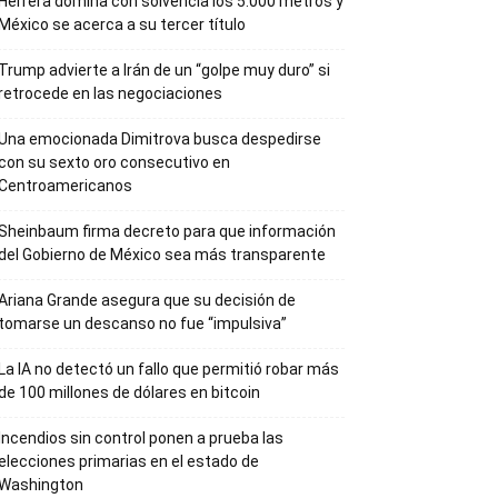
Herrera domina con solvencia los 5.000 metros y
México se acerca a su tercer título
Trump advierte a Irán de un “golpe muy duro” si
retrocede en las negociaciones
Una emocionada Dimitrova busca despedirse
con su sexto oro consecutivo en
Centroamericanos
Sheinbaum firma decreto para que información
del Gobierno de México sea más transparente
Ariana Grande asegura que su decisión de
tomarse un descanso no fue “impulsiva”
La IA no detectó un fallo que permitió robar más
de 100 millones de dólares en bitcoin
Incendios sin control ponen a prueba las
elecciones primarias en el estado de
Washington