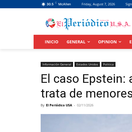
C
Friday, August 7, 2026
Sign
30.5
McAllen
INICIO
GENERAL
OPINION
E
Información General
Estados Unidos
Politica
El caso Epstein:
trata de menores
By
El Periódico USA
-
02/11/2026