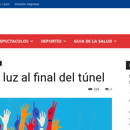
n / Join
Versión Impresa
SPECTACULOS
DEPORTES
GUIA DE LA SALUD
uz al final del túnel
224
0