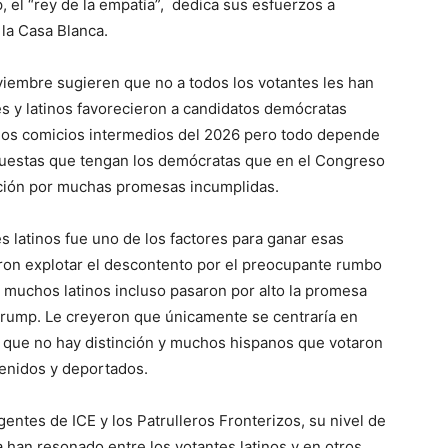
 el “rey de la empatía”, dedica sus esfuerzos a
 la Casa Blanca.
viembre sugieren que no a todos los votantes les han
s y latinos favorecieron a candidatos demócratas
 los comicios intermedios del 2026 pero todo depende
opuestas que tengan los demócratas que en el Congreso
ación por muchas promesas incumplidas.
s latinos fue uno de los factores para ganar esas
ron explotar el descontento por el preocupante rumbo
 muchos latinos incluso pasaron por alto la promesa
rump. Le creyeron que únicamente se centraría en
 que no hay distinción y muchos hispanos que votaron
etenidos y deportados.
ntes de ICE y los Patrulleros Fronterizos, su nivel de
a han resonado entre los votantes latinos y en otros