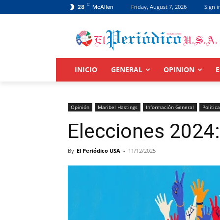
C
Friday, August 7, 2026
Sign i
28
McAllen
INICIO
GENERAL
OPINION
E
Opinión
Maribel Hastings
Información General
Politica
Elecciones 2024: l
By
El Periódico USA
-
11/12/2025