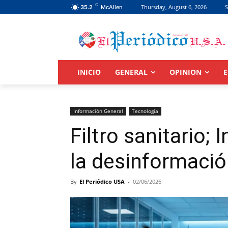
C
Thursday, August 6, 2026
S
35.2
McAllen
INICIO
GENERAL
OPINION
E
Información General
Tecnologia
Filtro sanitario;
la desinformació
By
El Periódico USA
-
02/06/2026