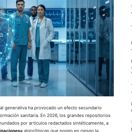
cial generativa ha provocado un efecto secundario
ormación sanitaria. En 2026, los grandes repositorios
inundados por artículos redactados sintéticamente, a
inaciones»
algorítmicas que ponen en riesgo la