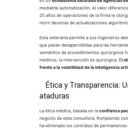
En un
ecosistema saturado de agencias e
mediante automatización, el valor diferenci
25 años de operaciones de la firma le otorga
morir decenas de actualizaciones algorítmic
Esta veteranía permite a sus ingenieros det
que pasan desapercibidas para las herramie
semántico de procedimientos quirúrgicos ha
médicos, la intervención es quirúrgica. E
l o
frente a la volatilidad de la inteligencia arti
Ética y Transparencia: Un
ataduras
La ética médica, basada en la
confianza pac
negocio de esta consultora. Rompiendo con la
ha eliminado los contratos de permanencia o