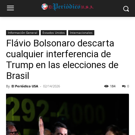
Información General
Estados Unidos
Internacionales
Flávio Bolsonaro descarta
cualquier interferencia de
Trump en las elecciones de
Brasil
By
El Periódico USA
-
02/14/2026
184
0