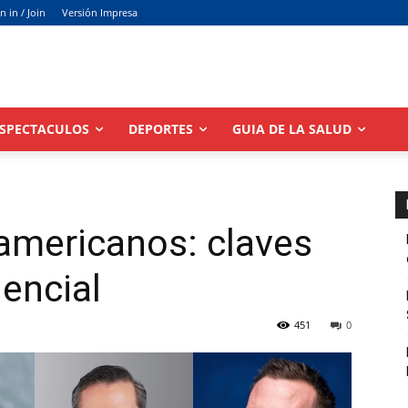
n in / Join
Versión Impresa
SPECTACULOS
DEPORTES
GUIA DE LA SALUD
americanos: claves
dencial
451
0