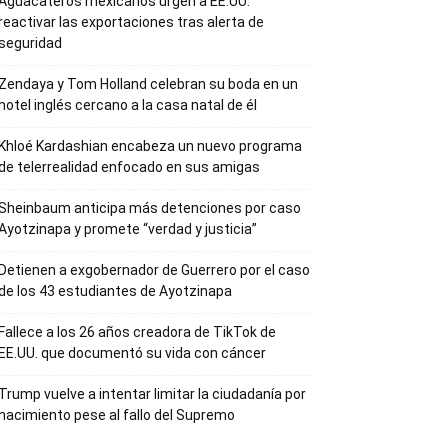
Aguacateros mexicanos urgen a EE.UU.
reactivar las exportaciones tras alerta de
seguridad
Zendaya y Tom Holland celebran su boda en un
hotel inglés cercano a la casa natal de él
Khloé Kardashian encabeza un nuevo programa
de telerrealidad enfocado en sus amigas
Sheinbaum anticipa más detenciones por caso
Ayotzinapa y promete “verdad y justicia”
Detienen a exgobernador de Guerrero por el caso
de los 43 estudiantes de Ayotzinapa
Fallece a los 26 años creadora de TikTok de
EE.UU. que documentó su vida con cáncer
Trump vuelve a intentar limitar la ciudadanía por
nacimiento pese al fallo del Supremo