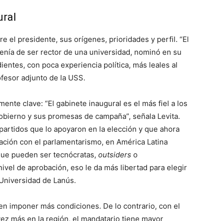
ural
 el presidente, sus orígenes, prioridades y perfil. “El
enía de ser rector de una universidad, nominó en su
ntes, con poca experiencia política, más leales al
ofesor adjunto de la USS.
ente clave: “El gabinete inaugural es el más fiel a los
obierno y sus promesas de campaña”, señala Levita.
partidos que lo apoyaron en la elección y que ahora
ación con el parlamentarismo, en América Latina
 que pueden ser tecnócratas,
outsiders
o
ivel de aprobación, eso le da más libertad para elegir
 Universidad de Lanús.
en imponer más condiciones. De lo contrario, con el
z más en la región, el mandatario tiene mayor