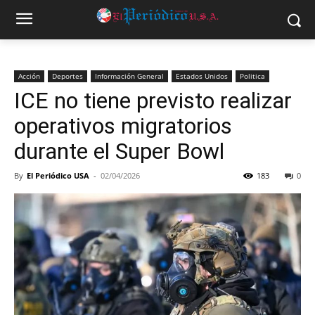
Acción
Deportes
Información General
Estados Unidos
Politica
ICE no tiene previsto realizar
operativos migratorios
durante el Super Bowl
By
El Periódico USA
-
02/04/2026
183
0