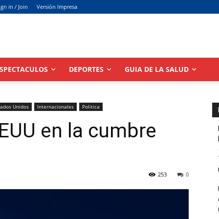
ign in / Join
Versión Impresa
SPECTACULOS
DEPORTES
GUIA DE LA SALUD
tados Unidos
Internacionales
Politica
EEUU en la cumbre
253
0