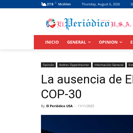
C
Thursday, August 6, 2026
S
27.8
McAllen
INICIO
GENERAL
OPINION
E
Opinión
Andres Oppenheimer
Información General
Es
La ausencia de 
COP-30
By
El Periódico USA
-
11/11/2025