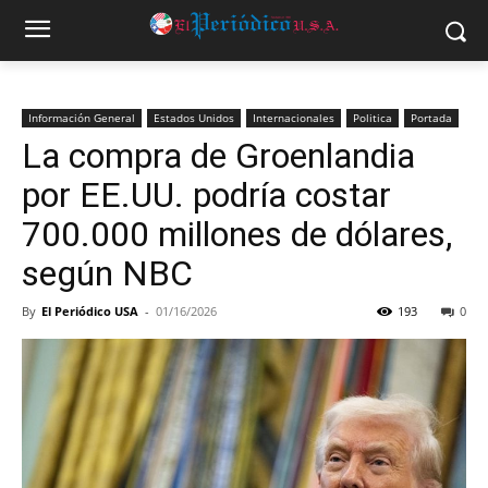
Información General
Estados Unidos
Internacionales
Politica
Portada
La compra de Groenlandia
por EE.UU. podría costar
700.000 millones de dólares,
según NBC
By
El Periódico USA
-
01/16/2026
193
0