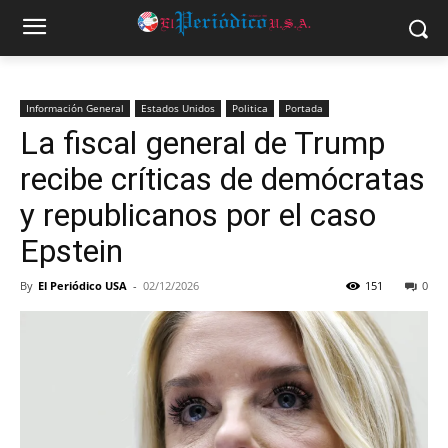
Información General
Estados Unidos
Politica
Portada
La fiscal general de Trump
recibe críticas de demócratas
y republicanos por el caso
Epstein
By
El Periódico USA
-
02/12/2026
151
0