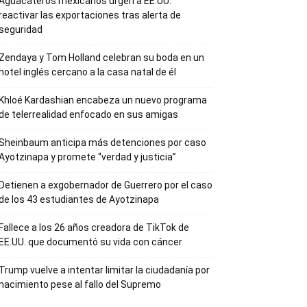
Aguacateros mexicanos urgen a EE.UU.
reactivar las exportaciones tras alerta de
seguridad
Zendaya y Tom Holland celebran su boda en un
hotel inglés cercano a la casa natal de él
Khloé Kardashian encabeza un nuevo programa
de telerrealidad enfocado en sus amigas
Sheinbaum anticipa más detenciones por caso
Ayotzinapa y promete “verdad y justicia”
Detienen a exgobernador de Guerrero por el caso
de los 43 estudiantes de Ayotzinapa
Fallece a los 26 años creadora de TikTok de
EE.UU. que documentó su vida con cáncer
Trump vuelve a intentar limitar la ciudadanía por
nacimiento pese al fallo del Supremo