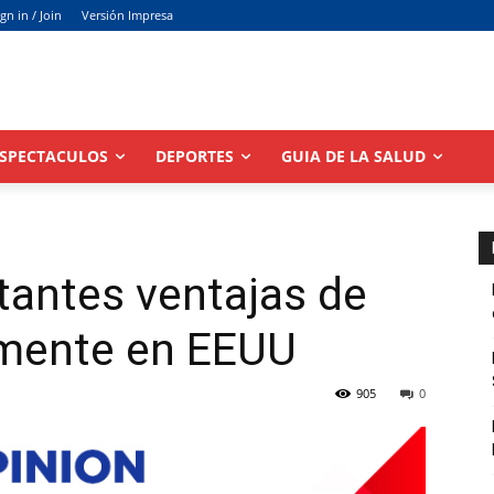
ign in / Join
Versión Impresa
SPECTACULOS
DEPORTES
GUIA DE LA SALUD
tantes ventajas de
amente en EEUU
905
0