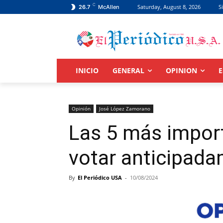
C
Saturday, August 8, 2026
S
26.7
McAllen
INICIO
GENERAL
OPINION
E
Opinión
José López Zamorano
Las 5 más impor
votar anticipad
By
El Periódico USA
-
10/08/2024