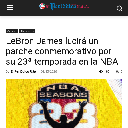
Acción
Deportes
LeBron James lucirá un
parche conmemorativo por
su 23ª temporada en la NBA
By
El Periódico USA
-
01/15/2026
185
0