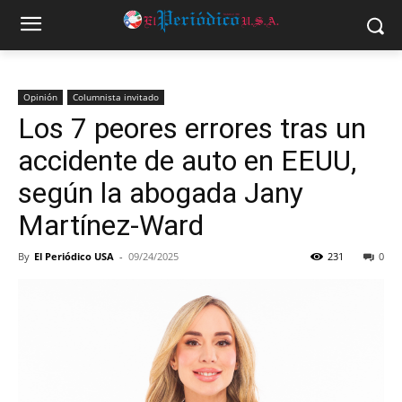
Opinión
Columnista invitado
Los 7 peores errores tras un
accidente de auto en EEUU,
según la abogada Jany
Martínez-Ward
By
El Periódico USA
-
09/24/2025
231
0