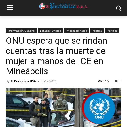
Información General
Estados Unidos
Internacionales
Politica
Portada
ONU espera que se rindan
cuentas tras la muerte de
mujer a manos de ICE en
Mineápolis
By
El Periódico USA
-
01/12/2026
316
0