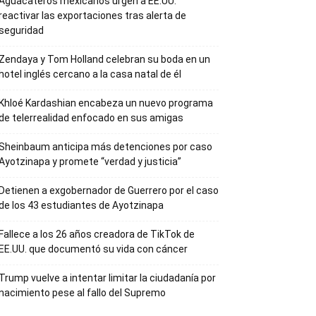
Aguacateros mexicanos urgen a EE.UU.
reactivar las exportaciones tras alerta de
seguridad
Zendaya y Tom Holland celebran su boda en un
hotel inglés cercano a la casa natal de él
Khloé Kardashian encabeza un nuevo programa
de telerrealidad enfocado en sus amigas
Sheinbaum anticipa más detenciones por caso
Ayotzinapa y promete “verdad y justicia”
Detienen a exgobernador de Guerrero por el caso
de los 43 estudiantes de Ayotzinapa
Fallece a los 26 años creadora de TikTok de
EE.UU. que documentó su vida con cáncer
Trump vuelve a intentar limitar la ciudadanía por
nacimiento pese al fallo del Supremo