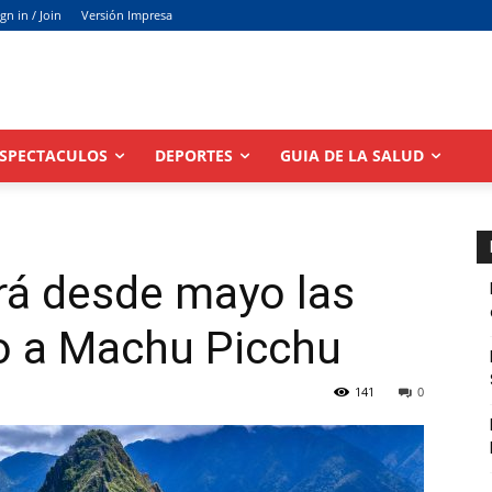
ign in / Join
Versión Impresa
SPECTACULOS
DEPORTES
GUIA DE LA SALUD
rá desde mayo las
so a Machu Picchu
141
0