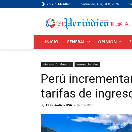
C
Saturday, August 8, 2026
S
25.7
McAllen
INICIO
GENERAL
OPINION
E
Información General
Internacionales
Perú incrementa
tarifas de ingre
By
El Periódico USA
-
02/09/2026