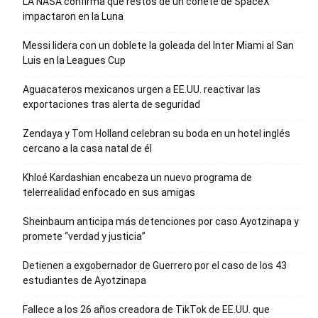
LA NASA confirma que restos de un cohete de SpaceX
impactaron en la Luna
Messi lidera con un doblete la goleada del Inter Miami al San
Luis en la Leagues Cup
Aguacateros mexicanos urgen a EE.UU. reactivar las
exportaciones tras alerta de seguridad
Zendaya y Tom Holland celebran su boda en un hotel inglés
cercano a la casa natal de él
Khloé Kardashian encabeza un nuevo programa de
telerrealidad enfocado en sus amigas
Sheinbaum anticipa más detenciones por caso Ayotzinapa y
promete “verdad y justicia”
Detienen a exgobernador de Guerrero por el caso de los 43
estudiantes de Ayotzinapa
Fallece a los 26 años creadora de TikTok de EE.UU. que