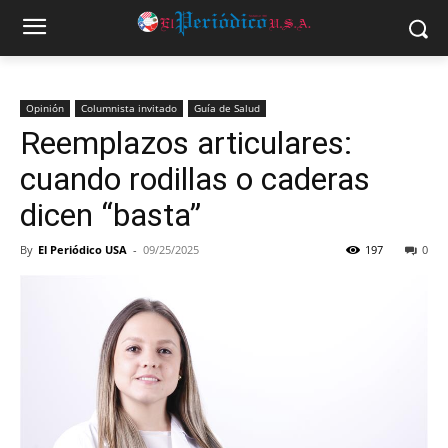
Opinión
Columnista invitado
Guía de Salud
Reemplazos articulares:
cuando rodillas o caderas
dicen “basta”
By
El Periódico USA
-
09/25/2025
197
0