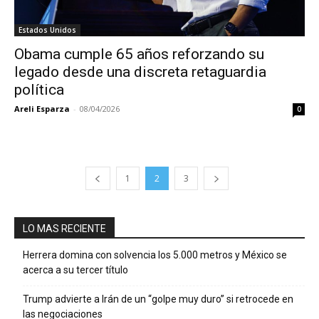
Estados Unidos
Obama cumple 65 años reforzando su
legado desde una discreta retaguardia
política
Areli Esparza
-
08/04/2026
0
1
2
3
LO MAS RECIENTE
Herrera domina con solvencia los 5.000 metros y México se
acerca a su tercer título
Trump advierte a Irán de un “golpe muy duro” si retrocede en
las negociaciones