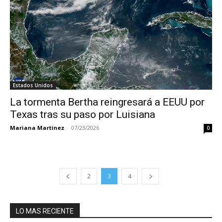
Estados Unidos
La tormenta Bertha reingresará a EEUU por
Texas tras su paso por Luisiana
Mariana Martinez
-
07/23/2026
0
2
3
4
LO MAS RECIENTE