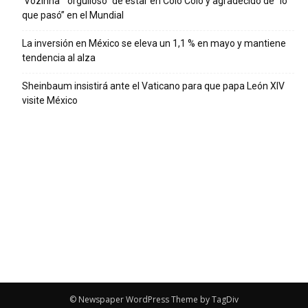
‘Vozinha’ “orgulloso” de estar en Colo Colo y agradecido de “lo
que pasó” en el Mundial
La inversión en México se eleva un 1,1 % en mayo y mantiene
tendencia al alza
Sheinbaum insistirá ante el Vaticano para que papa León XIV
visite México
© Newspaper WordPress Theme by TagDiv