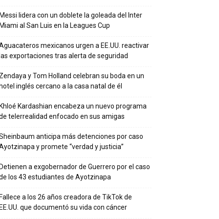
Messi lidera con un doblete la goleada del Inter
Miami al San Luis en la Leagues Cup
Aguacateros mexicanos urgen a EE.UU. reactivar
las exportaciones tras alerta de seguridad
Zendaya y Tom Holland celebran su boda en un
hotel inglés cercano a la casa natal de él
Khloé Kardashian encabeza un nuevo programa
de telerrealidad enfocado en sus amigas
Sheinbaum anticipa más detenciones por caso
Ayotzinapa y promete “verdad y justicia”
Detienen a exgobernador de Guerrero por el caso
de los 43 estudiantes de Ayotzinapa
Fallece a los 26 años creadora de TikTok de
EE.UU. que documentó su vida con cáncer