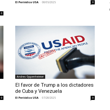
El Periódico USA
-
08/05/2025
0
0
Andres Oppenheimer
El favor de Trump a los dictadores
de Cuba y Venezuela
El Periódico USA
-
07/28/2025
0
0