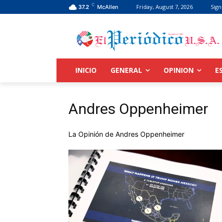
C
Friday, August 7, 2026
Sign
37.2
McAllen
INICIO
GENERAL
OPINION
E
Andres Oppenheimer
La Opinión de Andres Oppenheimer