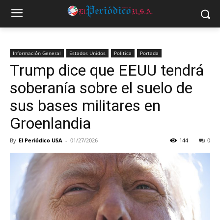
Información General
Estados Unidos
Politica
Portada
Trump dice que EEUU tendrá
soberanía sobre el suelo de
sus bases militares en
Groenlandia
By
El Periódico USA
-
01/27/2026
144
0