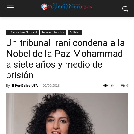
Información General
Internacionales
Politica
Un tribunal iraní condena a la
Nobel de la Paz Mohammadi
a siete años y medio de
prisión
By
El Periódico USA
-
02/09/2026
164
0