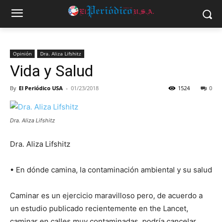
Opinión
Dra. Aliza Lifshitz
Vida y Salud
By
El Periódico USA
-
01/23/2018
1524
0
Dra. Aliza Lifshitz
Dra. Aliza Lifshitz
• En dónde camina, la contaminación ambiental y su salud
Caminar es un ejercicio maravilloso pero, de acuerdo a
un estudio publicado recientemente en the Lancet,
caminar en calles muy contaminadas, podría cancelar