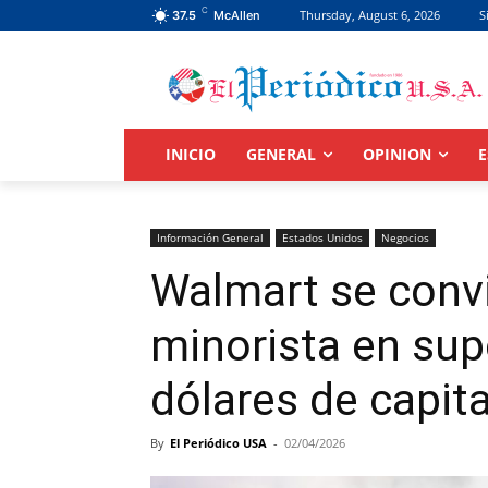
C
Thursday, August 6, 2026
S
37.5
McAllen
INICIO
GENERAL
OPINION
E
Información General
Estados Unidos
Negocios
Walmart se convi
minorista en supe
dólares de capita
By
El Periódico USA
-
02/04/2026