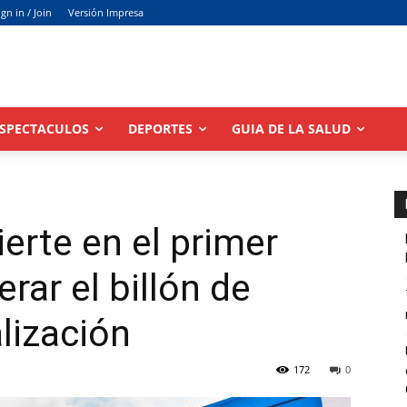
ign in / Join
Versión Impresa
SPECTACULOS
DEPORTES
GUIA DE LA SALUD
erte en el primer
rar el billón de
lización
172
0