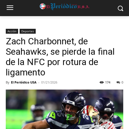
Acción
Deportes
Zach Charbonnet, de
Seahawks, se pierde la final
de la NFC por rotura de
ligamento
By
El Periódico USA
-
01/21/2026
174
0