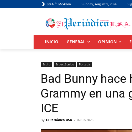
C
Sunday, August 9, 2026
Sig
30.4
McAllen
INICIO
GENERAL
OPINION
E
Estilo
Espectáculos
Portada
Bad Bunny hace h
Grammy en una ga
ICE
By
El Periódico USA
-
02/03/2026