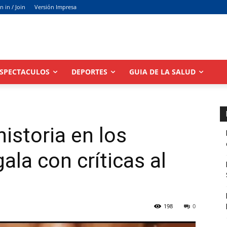
n in / Join
Versión Impresa
SPECTACULOS
DEPORTES
GUIA DE LA SALUD
istoria en los
la con críticas al
198
0