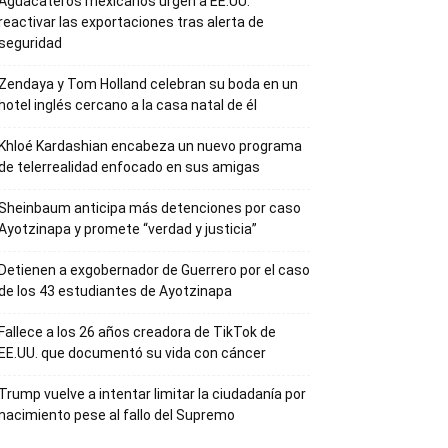
Aguacateros mexicanos urgen a EE.UU.
reactivar las exportaciones tras alerta de
seguridad
Zendaya y Tom Holland celebran su boda en un
hotel inglés cercano a la casa natal de él
Khloé Kardashian encabeza un nuevo programa
de telerrealidad enfocado en sus amigas
Sheinbaum anticipa más detenciones por caso
Ayotzinapa y promete “verdad y justicia”
Detienen a exgobernador de Guerrero por el caso
de los 43 estudiantes de Ayotzinapa
Fallece a los 26 años creadora de TikTok de
EE.UU. que documentó su vida con cáncer
Trump vuelve a intentar limitar la ciudadanía por
nacimiento pese al fallo del Supremo