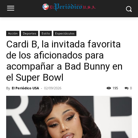
Acción
Deportes
Estilo
Espectáculos
Cardi B, la invitada favorita
de los aficionados para
acompañar a Bad Bunny en
el Super Bowl
By
El Periódico USA
-
02/09/2026
195
0