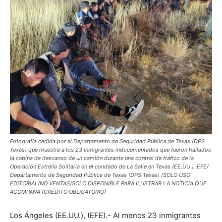
Fotografía cedida por el Departamento de Seguridad Pública de Texas (DPS
Texas) que muestra a los 23 inmigrantes indocumentados que fueron hallados
la cabina de descanso de un camión durante una control de tráfico de la
Operación Estrella Solitaria en el condado de La Salle en Texas (EE.UU.). EFE/
Departamento de Seguridad Pública de Texas (DPS Texas) /SOLO USO
EDITORIAL/NO VENTAS/SOLO DISPONIBLE PARA ILUSTRAR LA NOTICIA QUE
ACOMPAÑA (CRÉDITO OBLIGATORIO)
Los Ángeles (EE.UU.), (EFE).- Al menos 23 inmigrantes