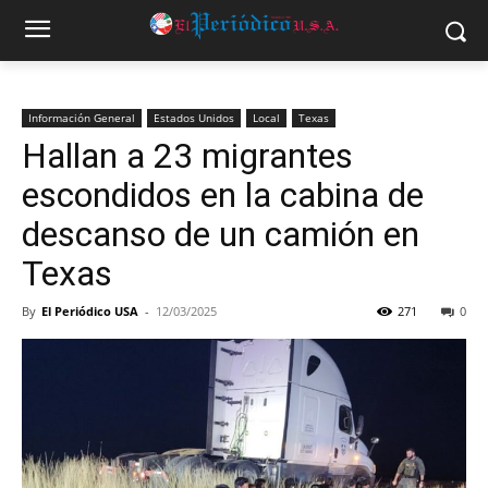
Información General
Estados Unidos
Local
Texas
Hallan a 23 migrantes
escondidos en la cabina de
descanso de un camión en
Texas
By
El Periódico USA
-
12/03/2025
271
0