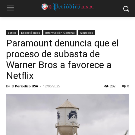
Estilo
Espectáculos
Información General
Negocios
Paramount denuncia que el
proceso de subasta de
Warner Bros a favorece a
Netflix
By
El Periódico USA
-
12/06/2025
202
0