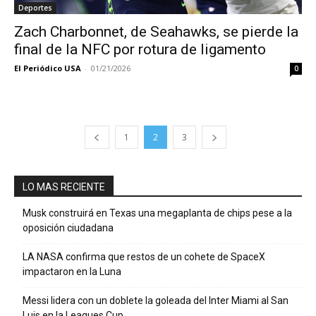
Deportes
Zach Charbonnet, de Seahawks, se pierde la
final de la NFC por rotura de ligamento
El Periódico USA
-
01/21/2026
0
1
2
3
LO MAS RECIENTE
Musk construirá en Texas una megaplanta de chips pese a la
oposición ciudadana
LA NASA confirma que restos de un cohete de SpaceX
impactaron en la Luna
Messi lidera con un doblete la goleada del Inter Miami al San
Luis en la Leagues Cup