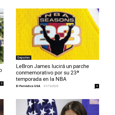
Deportes
LeBron James lucirá un parche
o
conmemorativo por su 23ª
temporada en la NBA
0
El Periódico USA
-
01/15/2026
0