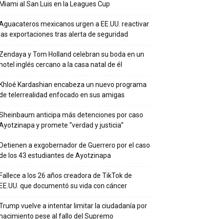
Miami al San Luis en la Leagues Cup
Aguacateros mexicanos urgen a EE.UU. reactivar
las exportaciones tras alerta de seguridad
Zendaya y Tom Holland celebran su boda en un
hotel inglés cercano a la casa natal de él
Khloé Kardashian encabeza un nuevo programa
de telerrealidad enfocado en sus amigas
Sheinbaum anticipa más detenciones por caso
Ayotzinapa y promete “verdad y justicia”
Detienen a exgobernador de Guerrero por el caso
de los 43 estudiantes de Ayotzinapa
Fallece a los 26 años creadora de TikTok de
EE.UU. que documentó su vida con cáncer
Trump vuelve a intentar limitar la ciudadanía por
nacimiento pese al fallo del Supremo