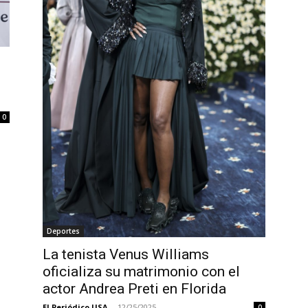
0
Deportes
La tenista Venus Williams
oficializa su matrimonio con el
actor Andrea Preti en Florida
El Periódico USA
-
12/25/2025
0