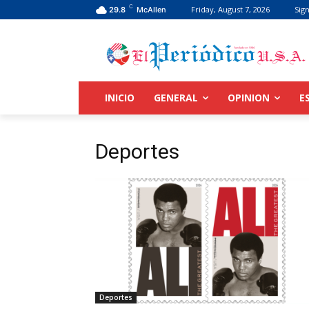
C
Friday, August 7, 2026
Sign
29.8
McAllen
INICIO
GENERAL
OPINION
E
Deportes
Deportes