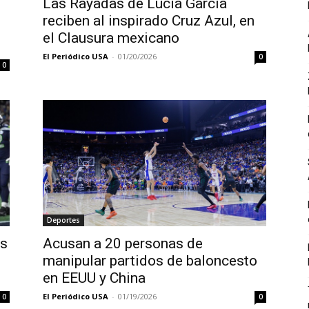
Las Rayadas de Lucía García
reciben al inspirado Cruz Azul, en
el Clausura mexicano
El Periódico USA
-
01/20/2026
0
0
Deportes
os
Acusan a 20 personas de
manipular partidos de baloncesto
en EEUU y China
El Periódico USA
-
01/19/2026
0
0